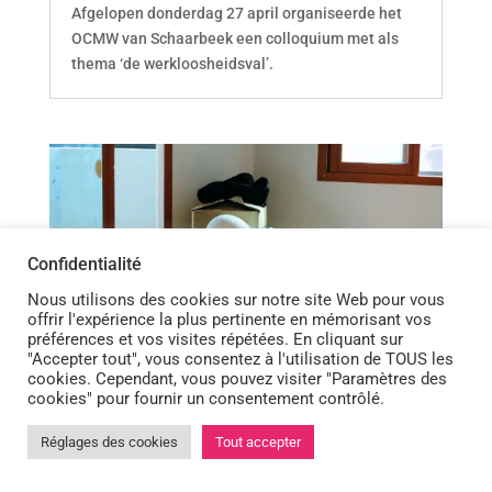
Afgelopen donderdag 27 april organiseerde het
OCMW van Schaarbeek een colloquium met als
thema ‘de werkloosheidsval’.
Confidentialité
Nous utilisons des cookies sur notre site Web pour vous
offrir l'expérience la plus pertinente en mémorisant vos
préférences et vos visites répétées. En cliquant sur
"Accepter tout", vous consentez à l'utilisation de TOUS les
cookies. Cependant, vous pouvez visiter "Paramètres des
cookies" pour fournir un consentement contrôlé.
Réglages des cookies
Tout accepter
Een nieuwe permanentie ‘Wonen’ in


22Rogier
apr 4, 2023
|
News