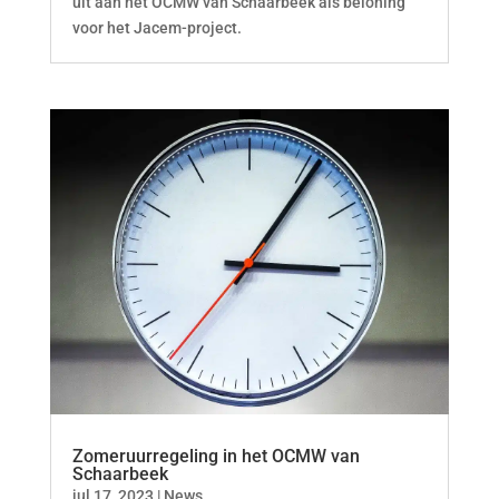
uit aan het OCMW van Schaarbeek als beloning
voor het Jacem-project.
Zomeruurregeling in het OCMW van
Schaarbeek
jul 17, 2023
|
News