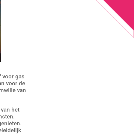
f voor gas
van voor de
omwille van
 van het
msten.
genieten.
leidelijk