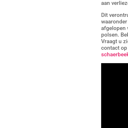
aan verliez
Dit veront
waaronder 
afgelopen
polsen. Be
Vraagt u zi
contact op
schaerbee