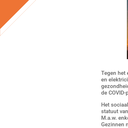
Tegen het e
en elektric
gezondheid
de COVID-
Het sociaa
statuut van
M.a.w. enk
Gezinnen m