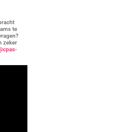
bracht
eams te
evragen?
n zeker
@cpas-