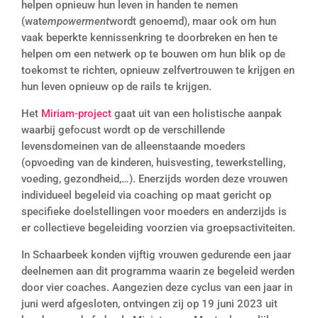
helpen opnieuw hun leven in handen te nemen
(wat
empowerment
wordt genoemd), maar ook om hun
vaak beperkte kennissenkring te doorbreken en hen te
helpen om een netwerk op te bouwen om hun blik op de
toekomst te richten, opnieuw zelfvertrouwen te krijgen en
hun leven opnieuw op de rails te krijgen.
Het
Miriam-project
gaat uit van een holistische aanpak
waarbij gefocust wordt op de verschillende
levensdomeinen van de alleenstaande moeders
(opvoeding van de kinderen, huisvesting, tewerkstelling,
voeding, gezondheid,…). Enerzijds worden deze vrouwen
individueel begeleid via coaching op maat gericht op
specifieke doelstellingen voor moeders en anderzijds is
er collectieve begeleiding voorzien via groepsactiviteiten.
In Schaarbeek konden vijftig vrouwen gedurende een jaar
deelnemen aan dit programma waarin ze begeleid werden
door vier coaches. Aangezien deze cyclus van een jaar in
juni werd afgesloten, ontvingen zij op 19 juni 2023 uit