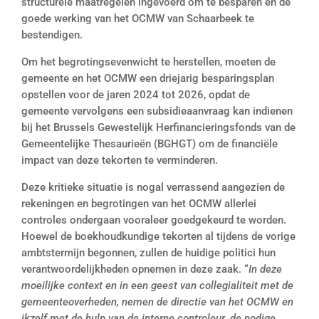
structurele maatregelen ingevoerd om te besparen en de
goede werking van het OCMW van Schaarbeek te
bestendigen.
Om het begrotingsevenwicht te herstellen, moeten de
gemeente en het OCMW een driejarig besparingsplan
opstellen voor de jaren 2024 tot 2026, opdat de
gemeente vervolgens een subsidieaanvraag kan indienen
bij het Brussels Gewestelijk Herfinancieringsfonds van de
Gemeentelijke Thesaurieën (BGHGT) om de financiële
impact van deze tekorten te verminderen.
Deze kritieke situatie is nogal verrassend aangezien de
rekeningen en begrotingen van het OCMW allerlei
controles ondergaan vooraleer goedgekeurd te worden.
Hoewel de boekhoudkundige tekorten al tijdens de vorige
ambtstermijn begonnen, zullen de huidige politici hun
verantwoordelijkheden opnemen in deze zaak. “
In deze
moeilijke context en in een geest van
collegialiteit
met de
gemeenteoverheden,
nemen de directie
van het OCMW
en
ikzelf
met de hulp van de interne controleur
,
de nodige