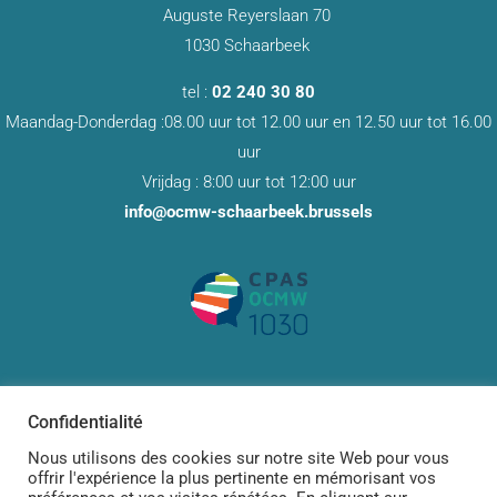
Auguste Reyerslaan 70
1030 Schaarbeek
tel :
02 240 30 80
Maandag-Donderdag :08.00 uur tot 12.00 uur en 12.50 uur tot 16.00
uur
Vrijdag : 8:00 uur tot 12:00 uur
info@ocmw-schaarbeek.brussels
Confidentialité
Nous utilisons des cookies sur notre site Web pour vous
offrir l'expérience la plus pertinente en mémorisant vos
Designed by
Dary Design
for
POP Productions