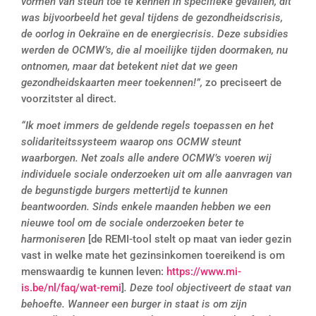
vormen van steun toe te kennen in specifieke gevallen, dit
was bijvoorbeeld het geval tijdens de gezondheidscrisis,
de oorlog in Oekraïne en de energiecrisis. Deze subsidies
werden de OCMW’s, die al moeilijke tijden doormaken, nu
ontnomen, maar dat betekent niet dat we geen
gezondheidskaarten meer toekennen!”,
zo preciseert de
voorzitster al direct.
“Ik moet immers de geldende regels toepassen en het
solidariteitssysteem waarop ons OCMW steunt
waarborgen. Net zoals alle andere OCMW’s voeren wij
individuele sociale onderzoeken uit om alle aanvragen van
de begunstigde burgers mettertijd te kunnen
beantwoorden. Sinds enkele maanden hebben we een
nieuwe tool om de sociale onderzoeken beter te
harmoniseren
[de REMI-tool stelt op maat van ieder gezin
vast in welke mate het gezinsinkomen toereikend is om
menswaardig te kunnen leven:
https://www.mi-
is.be/nl/faq/wat-remi
]
. Deze tool objectiveert de staat van
behoefte. Wanneer een burger in staat is om zijn