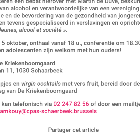
eren een debat hierover met Martin de Duve, desku
 van alcohol en verantwoordelijke van een vereniging
ie en de bevordering van de gezondheid van jongere
en tevens gespecialiseerd in verslavingen en opricht
Jeunes, alcool et société ».
5 oktober, onthaal vanaf 18 u., conferentie om 18.3
n adolescenten zijn welkom met hun ouders!
De Kriekenboomgaard
aan 11, 1030 Schaarbeek
apjes en
virgin cocktails
met vers fruit, bereid door d
eg van De Kriekenboomgaard
n kan telefonisch via
02 247 82 56
of door een mailtje
.amkouy@cpas-schaerbeek.brussels
Partager cet article