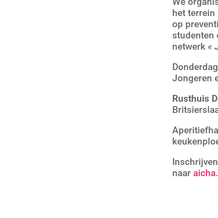
We organis
het terrein
op prevent
studenten 
netwerk
« 
Donderdag 
Jongeren e
Rusthuis 
Britsiersl
Aperitiefh
keukenplo
Inschrijve
naar
aicha