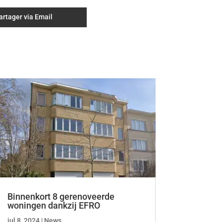
artager via Email
Binnenkort 8 gerenoveerde
woningen dankzij EFRO
jul 8, 2024
|
News