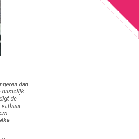
ongeren dan
n namelijk
digt de
 vatbaar
rom
elke