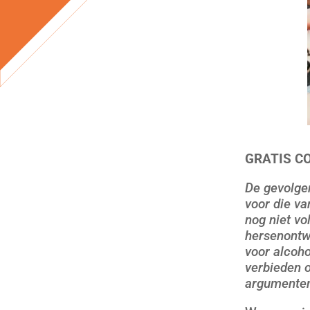
GRATIS C
De gevolgen
voor die va
nog niet vo
hersenontw
voor alcoh
verbieden 
argumenten