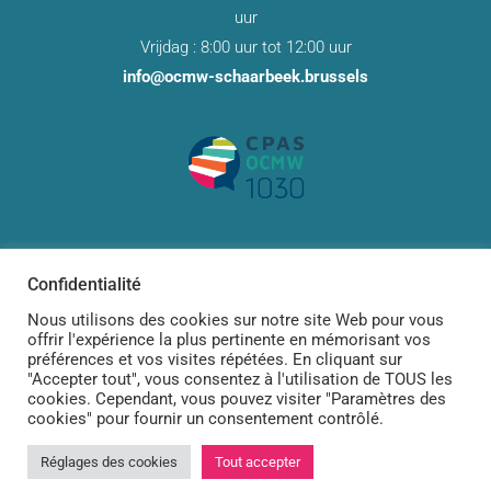
uur
Vrijdag : 8:00 uur tot 12:00 uur
info@ocmw-schaarbeek.brussels
Confidentialité
Nous utilisons des cookies sur notre site Web pour vous
offrir l'expérience la plus pertinente en mémorisant vos
Designed by
Dary Design
for
POP Productions
préférences et vos visites répétées. En cliquant sur
"Accepter tout", vous consentez à l'utilisation de TOUS les
cookies. Cependant, vous pouvez visiter "Paramètres des
cookies" pour fournir un consentement contrôlé.
Nederlands
Français
(
Frans
)
Réglages des cookies
Tout accepter

